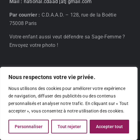
Mail :
national.cdaad [at] gmail.com
Par courrier :
C.D.A.A.D. – 128, rue de la Boétie
75008 Paris
Votre enfant aussi veut défendre sa Sage-Femme ?
Envoyez votre photo !
Nous respectons votre vie privée.
Nous utilisons des cookies pour améliorer votre expérience
de navigation, diffuser des publicités ou des contenus
personnalisés et analyser notre trafic. En cliquant sur « Tout
accepter », vous consentez à notre utilisation des cookies.
Personnaliser
Tout rejeter
Accepter tout
©Copyright - 2025 | Création par
Phicarre.fr
| cdaad.fr -
Mentions
légales