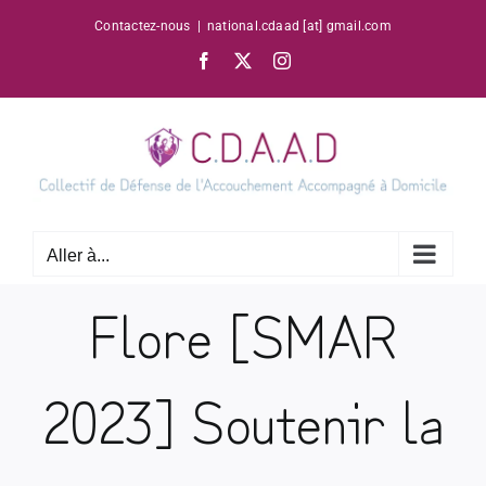
Passer
Contactez-nous
|
national.cdaad [at] gmail.com
au
Facebook
X
Instagram
contenu
Aller à...
Flore [SMAR
2023] Soutenir la