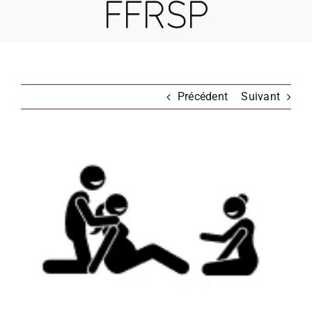
FFRSP
Précédent
Suivant
Voir
l'image
agrandie