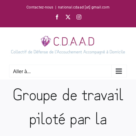
Passer
Contactez-nous
|
national.cdaad [at] gmail.com
au
Facebook
X
Instagram
contenu
Aller à...
Groupe de travail
piloté par la