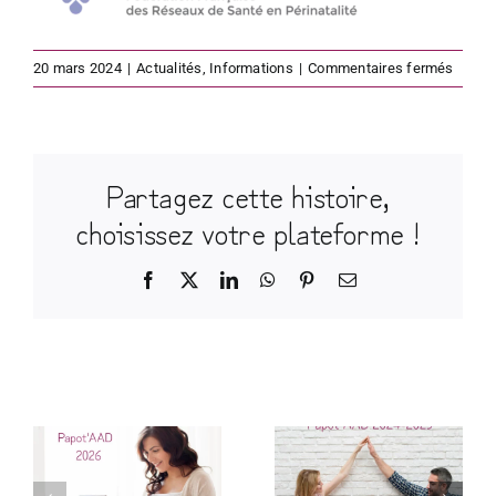
sur
20 mars 2024
|
Actualités
,
Informations
|
Commentaires fermés
Group
de
travail
piloté
Partagez cette histoire,
par
la
choisissez votre plateforme !
FFRSP
Facebook
X
LinkedIn
WhatsApp
Pinterest
Email
Accoucheme
à domicile :
Articles similaires
enfin un
guide de
r
Papot’AAD
recommanda