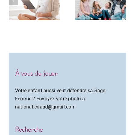
2024-2025
pour la
D
pratique à
destination
des
professionne
À vous de jouer
Votre enfant aussi veut défendre sa Sage-
Femme ? Envoyez votre photo à
national.cdaad@gmail.com
Recherche