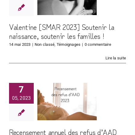
issance,
tenir les
milles !
Valentine [SMAR 2023] Soutenir la
naissance, soutenir les familles !
14 mai 2023
|
Non classé
,
Témoignages
|
0 commentaire
Lire la suite
7
ensement
05, 2023
nuel des
us d’AAD
Recensement annuel des refus d’AAD