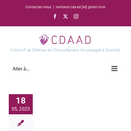
Passer
Contactez-nous
|
national.cdaad [at] gmail.com
au
Facebook
X
Instagram
contenu
Aller à...
18
05, 2023