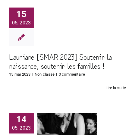
15
05, 2023
Lauriane [SMAR 2023] Soutenir la
naissance, soutenir les familles !
15 mai 2023
|
Non classé
|
0 commentaire
Lire la suite
lentine
AR 2023]
14
tenir la
05, 2023