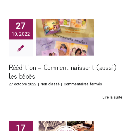
une
pierre
angulaire
dition –
du
27
omment
droit
à
10, 2022
aissent
disposer
de
ssi) les
son
corps
bébés
Réédition – Comment naissent (aussi)
les bébés
sur
27 octobre 2022
|
Non classé
|
Commentaires fermés
Réédition
–
Lire la suite
Comment
naissent
(aussi)
les
nouveauté
bébés
17