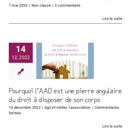
7 mai 2023
|
Non classé
|
0 commentaire
Lire la suite
ourquoi
D est une
14
pierre
12, 2022
ulaire du
roit à
poser de
Pourquoi l’AAD est une pierre angulaire
n corps
du droit à disposer de son corps
14 décembre 2022
|
Agir et militer
,
l'association
|
Commentaires
sur
fermés
Pourquoi
l’AAD
Lire la suite
est