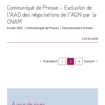
Communiqué de Presse – Exclusion de
a CNAM
l’AAD des négociations de l’AGN par la
CNAM
sur
8 août 2022
|
Communiqué de Presse
|
Commentaires fermés
Commun
de
Lire la suite
Presse
–
Exclusio
de
l’AAD
Précédent
Suivant
1
2
3
des
négociat
de
l’AGN
par
la
CNAM
À vous de jouer