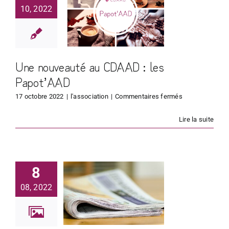
CDAAD :
10, 2022
les
pot’AAD
Une nouveauté au CDAAD : les
Papot’AAD
sur
17 octobre 2022
|
l'association
|
Commentaires fermés
Une
nouveauté
Lire la suite
au
CDAAD :
muniqué
les
Papot’AAD
Presse –
8
lusion de
08, 2022
AAD des
ociations
l’AGN par