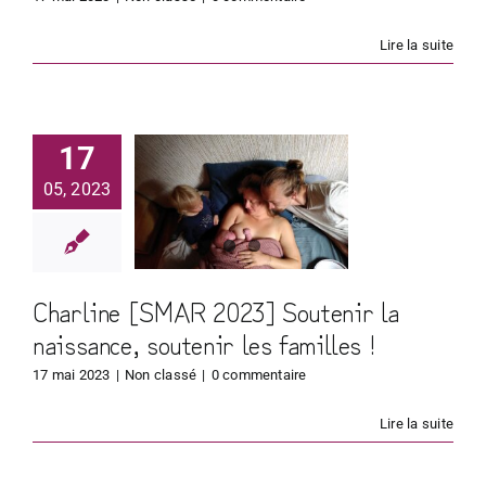
Lire la suite
harline
AR 2023]
17
tenir la
05, 2023
issance,
tenir les
milles !
Charline [SMAR 2023] Soutenir la
naissance, soutenir les familles !
17 mai 2023
|
Non classé
|
0 commentaire
Lire la suite